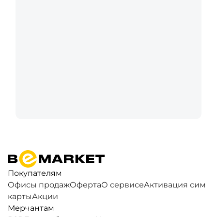
Автономность:
Емкость аккумулятора от 5000
мАч позволит использовать устройство весь
день, а поддержка быстрой зарядки сэкономит
ваше время.
Часто задаваемые вопросы (FAQ)
Как оформить смартфон в рассрочку
▼
онлайн?
Предоставляется ли официальная гарантия
▼
на телефоны?
Какой объем памяти (ГБ) выбрать для
Покупателям
▼
смартфона в 2026 году?
Офисы продаж
Оферта
О сервисе
Активация сим
карты
Акции
Мерчантам
Какие бренды смартфонов лучше всего
▼