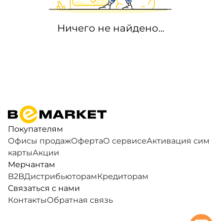
Ничего не найдено...
Покупателям
Офисы продаж
Оферта
О сервисе
Активация сим
карты
Акции
Мерчантам
B2B
Дистрибьюторам
Кредиторам
Связаться с нами
Контакты
Обратная связь