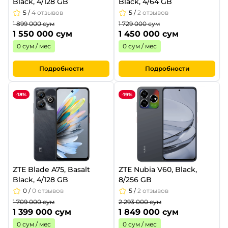
Black, 4/128 GB
Black, 4/64 GB
5
/
4 отзывов
5
/
2 отзывов
1 899 000 сум
1 729 000 сум
1 550 000 сум
1 450 000 сум
0 сум / мес
0 сум / мес
Подробности
Подробности
-18%
-19%
ZTE Blade A75, Basalt
ZTE Nubia V60, Black,
Black, 4/128 GB
8/256 GB
0
/
0 отзывов
5
/
2 отзывов
1 709 000 сум
2 293 000 сум
1 399 000 сум
1 849 000 сум
0 сум / мес
0 сум / мес