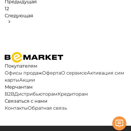
Предыдущая
1
2
Следующая
Покупателям
Офисы продаж
Оферта
О сервисе
Активация сим
карты
Акции
Мерчантам
B2B
Дистрибьюторам
Кредиторам
Связаться с нами
Контакты
Обратная связь