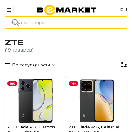
RU
ZTE
(19 товаров)
По популярности
-18%
-16%
ZTE Blade A76, Carbon
ZTE Blade A56, Celestial