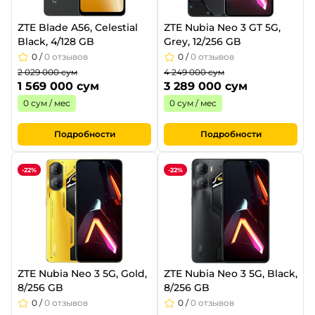
ZTE Blade A56, Celestial
ZTE Nubia Neo 3 GT 5G,
Black, 4/128 GB
Grey, 12/256 GB
0
/
0 отзывов
0
/
0 отзывов
2 029 000 сум
4 249 000 сум
1 569 000 сум
3 289 000 сум
0 сум / мес
0 сум / мес
Подробности
Подробности
-22%
-22%
ZTE Nubia Neo 3 5G, Gold,
ZTE Nubia Neo 3 5G, Black,
8/256 GB
8/256 GB
0
/
0 отзывов
0
/
0 отзывов