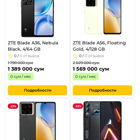
ZTE Blade A36, Nebula
ZTE Blade A56, Floating
Black, 4/64 GB
Gold, 4/128 GB
0
/
0 отзывов
0
/
0 отзывов
1 799 000 сум
2 029 000 сум
1 389 000 сум
1 569 000 сум
0 сум / мес
0 сум / мес
Подробности
Подробности
-23%
-23%