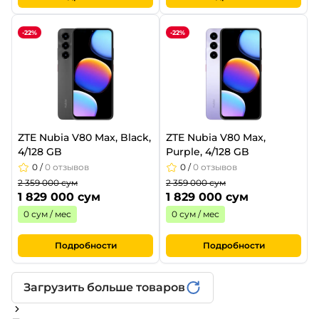
-22%
-22%
ZTE Nubia V80 Max, Black,
ZTE Nubia V80 Max,
4/128 GB
Purple, 4/128 GB
0
/
0 отзывов
0
/
0 отзывов
2 359 000 сум
2 359 000 сум
1 829 000 сум
1 829 000 сум
0 сум / мес
0 сум / мес
Подробности
Подробности
Загрузить больше товаров