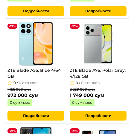
Подробности
Подробности
-17%
-23%
ZTE Blade A55, Blue 4/64
ZTE Blade A76, Polar Grey,
GB
4/128 GB
0
/
0 отзывов
0
/
0 отзывов
1 166 000 сум
2 259 000 сум
972 000 сум
1 749 000 сум
0 сум / мес
0 сум / мес
Подробности
Подробности
-23%
-23%