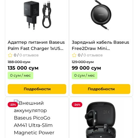
Адаптер питания Baseus
Зарядный кабель Baseus
Palm Fast Charger 1xUSB-
Free2Draw Mini
A 1xUSB-C 20W Cluster
Retractable Charging
0
/
0 отзывов
0
/
0 отзывов
Black
Cable USB-C to USB-C
188 000 сум
129 000 сум
100W 1m Black
135 000 сум
99 000 сум
0 сум / мес
0 сум / мес
Подробности
Подробности
-23%
-24%