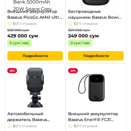
Внешний аккумулятор
Беспроводные
Baseus PicoGo AM41 Ultra-
наушники Baseus Bowie
Slim Magnetic Power
E20 Cluster Black
0
/
0 отзывов
0
/
0 отзывов
Bank 5000mAh 20W
559 000 сум
329 000 сум
Space Grey
429 000 сум
249 000 сум
0 сум / мес
0 сум / мес
Подробности
Подробности
-55%
-23%
Автомобильный
Внешний аккумулятор
держатель Baseus
Baseus EnerFill FC31
UltraControl Go Series
20000mAh 45W Cosmic
0
/
0 отзывов
0
/
0 отзывов