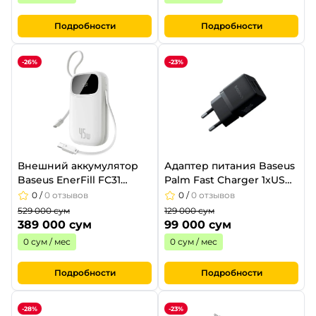
Подробности
Подробности
-26%
-23%
Внешний аккумулятор
Адаптер питания Baseus
Baseus EnerFill FC31
Palm Fast Charger 1xUSB-
20000mAh 45W Moon
A 1xUSB-C 30W Cluster
0
/
0 отзывов
0
/
0 отзывов
White E0028D01
Black
529 000 сум
129 000 сум
389 000 сум
99 000 сум
0 сум / мес
0 сум / мес
Подробности
Подробности
-28%
-23%