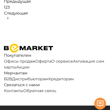
Предыдущая
1
2
3
Следующая
Покупателям
Офисы продаж
Оферта
О сервисе
Активация сим
карты
Акции
Мерчантам
B2B
Дистрибьюторам
Кредиторам
Связаться с нами
Контакты
Обратная связь