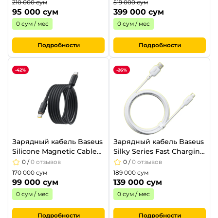
Clamp-Type Phone
Black E0028D00
210 000 сум
519 000 сум
Holder Cluster Black
95 000 сум
399 000 сум
C4036160
0 сум / мес
0 сум / мес
Подробности
Подробности
-42%
-26%
Зарядный кабель Baseus
Зарядный кабель Baseus
Silicone Magnetic Cable
Silky Series Fast Charging
1m USB-C to USB-C 100W
Cable USB-A to USB-C 3A
0
/
0 отзывов
0
/
0 отзывов
Cosmic Black
2m Moon White
170 000 сум
189 000 сум
99 000 сум
139 000 сум
0 сум / мес
0 сум / мес
Подробности
Подробности