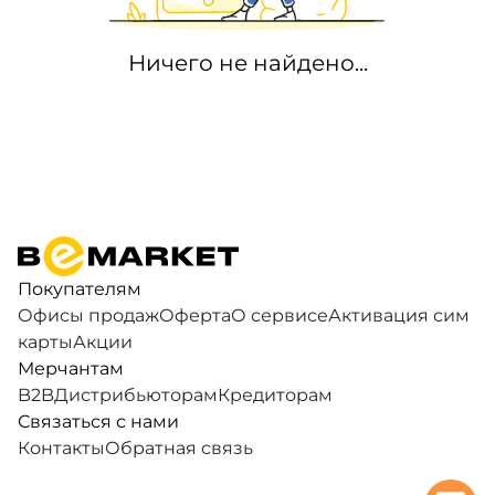
Ничего не найдено...
Покупателям
Офисы продаж
Оферта
О сервисе
Активация сим
карты
Акции
Мерчантам
B2B
Дистрибьюторам
Кредиторам
Связаться с нами
Контакты
Обратная связь