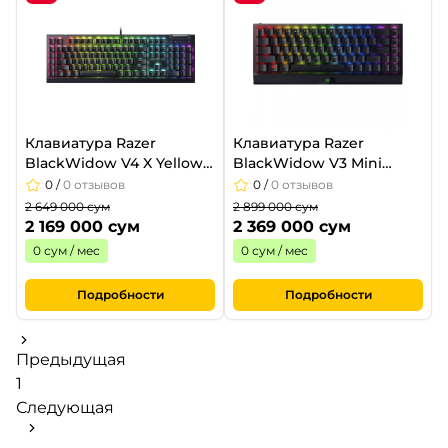
Клавиатура Razer
Клавиатура Razer
BlackWidow V4 X Yellow
BlackWidow V3 Mini
Switch
HyperSpeed Green
0
/
0 отзывов
0
/
0 отзывов
2 649 000 сум
2 899 000 сум
2 169 000 сум
2 369 000 сум
0 сум / мес
0 сум / мес
Подробности
Подробности
Предыдущая
1
Следующая