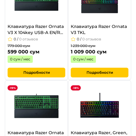
Клавиатура Razer Ornata
Клавиатура Razer Ornata
V3 X 104key USB-A EN/RU
V3 TKL
RGB black
0
/
0 отзывов
0
/
0 отзывов
779 000 сум
1 239 000 сум
599 000 сум
1 009 000 сум
0 сум / мес
0 сум / мес
Подробности
Подробности
-19%
-18%
Клавиатура Razer Ornata
Клавиатура Razer, Green,