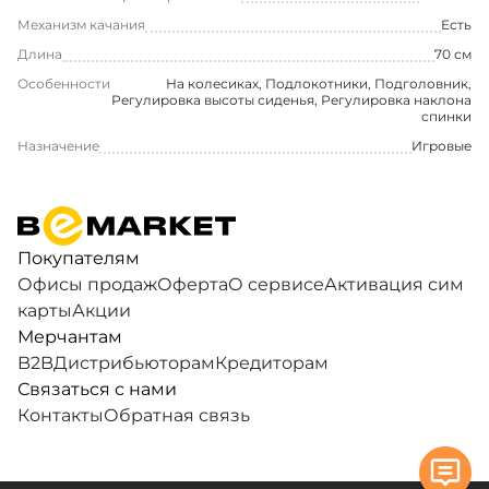
Механизм качания
Есть
Длина
70 см
Особенности
На колесиках, Подлокотники, Подголовник,
Регулировка высоты сиденья, Регулировка наклона
спинки
Назначение
Игровые
Покупателям
Офисы продаж
Оферта
О сервисе
Активация сим
карты
Акции
Мерчантам
B2B
Дистрибьюторам
Кредиторам
Связаться с нами
Контакты
Обратная связь