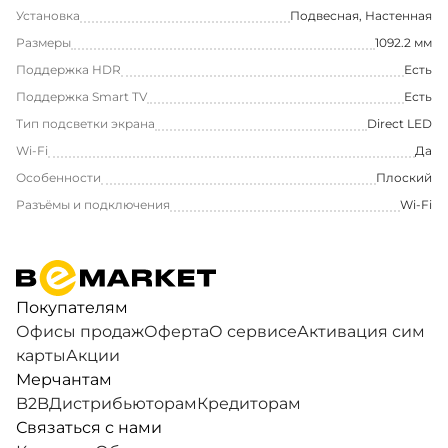
Установка
Подвесная, Настенная
Размеры
1092.2 мм
Поддержка HDR
Есть
Поддержка Smart TV
Есть
Тип подсветки экрана
Direct LED
Wi-Fi
Да
Особенности
Плоский
Разъёмы и подключения
Wi-Fi
Покупателям
Офисы продаж
Оферта
О сервисе
Активация сим
карты
Акции
Мерчантам
B2B
Дистрибьюторам
Кредиторам
Связаться с нами