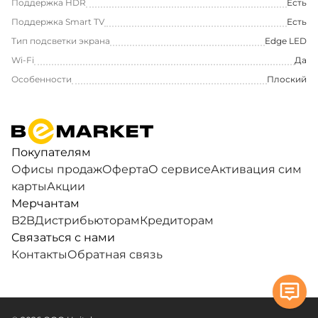
Поддержка HDR
Есть
Поддержка Smart TV
Есть
Тип подсветки экрана
Edge LED
Wi-Fi
Да
Особенности
Плоский
Покупателям
Офисы продаж
Оферта
О сервисе
Активация сим
карты
Акции
Мерчантам
B2B
Дистрибьюторам
Кредиторам
Связаться с нами
Контакты
Обратная связь