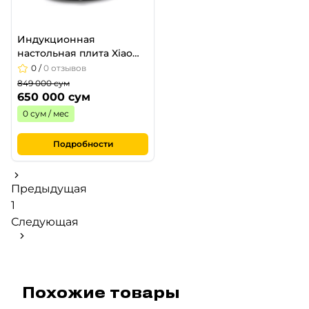
Индукционная
настольная плита Xiaomi
Induction Cooker Lite
0
/
0 отзывов
849 000 сум
650 000 сум
0 сум / мес
Подробности
Предыдущая
1
Следующая
Похожие товары