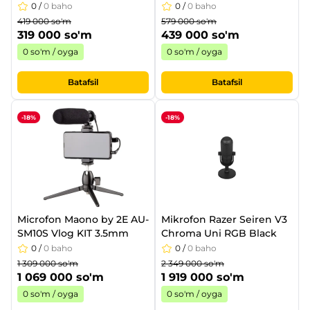
mm
yoqish/o‘chirish tugmasi
0
/
0 baho
0
/
0 baho
bilan, 3.5 mm
419 000 so'm
579 000 so'm
319 000 so'm
439 000 so'm
0 so'm / oyga
0 so'm / oyga
Batafsil
Batafsil
-18%
-18%
Microfon Maono by 2Е AU-
Mikrofon Razer Seiren V3
SM10S Vlog KIT 3.5mm
Chroma Uni RGB Black
0
/
0 baho
0
/
0 baho
1 309 000 so'm
2 349 000 so'm
1 069 000 so'm
1 919 000 so'm
0 so'm / oyga
0 so'm / oyga