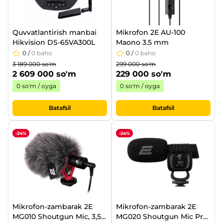
Quvvatlantirish manbai
Mikrofon 2Е AU-100
Hikvision DS-65VA300L
Maono 3.5 mm
0
/
0 baho
0
/
0 baho
3 189 000 so'm
299 000 so'm
2 609 000 so'm
229 000 so'm
0 so'm / oyga
0 so'm / oyga
Batafsil
Batafsil
-24%
-24%
Mikrofon-zambarak 2Е
Mikrofon-zambarak 2Е
MG010 Shoutgun Mic, 3,5
MG020 Shoutgun Mic Pro,