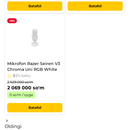
Batafsil
Batafsil
-18%
Mikrofon Razer Seiren V3
Chroma Uni RGB White
0
/
0 baho
2 529 000 so'm
2 069 000 so'm
0 so'm / oyga
Batafsil
Oldingi