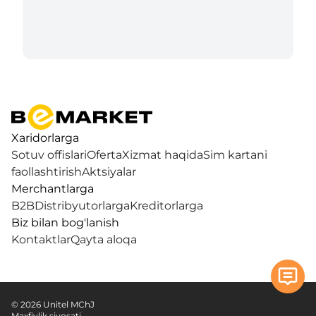
Xaridorlarga
Sotuv offislari
Oferta
Xizmat haqida
Sim kartani
faollashtirish
Aktsiyalar
Merchantlarga
B2B
Distribyutorlarga
Kreditorlarga
Biz bilan bog'lanish
Kontaktlar
Qayta aloqa
© 2026 Unitel MChJ
Maxfiylik siyosati