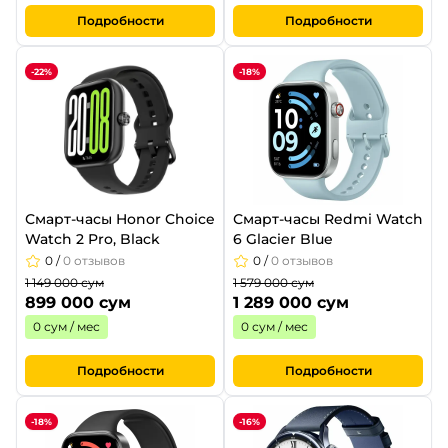
Подробности
Подробности
-22%
-18%
Смарт-часы Honor Choice
Смарт-часы Redmi Watch
Watch 2 Pro, Black
6 Glacier Blue
0
/
0 отзывов
0
/
0 отзывов
1 149 000 сум
1 579 000 сум
899 000 сум
1 289 000 сум
0 сум / мес
0 сум / мес
Подробности
Подробности
-18%
-16%