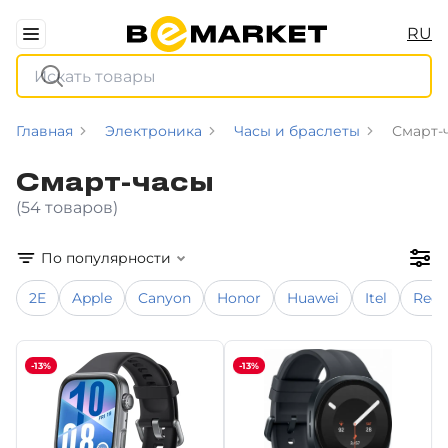
RU
Главная
Электроника
Часы и браслеты
Смарт-
Смарт-часы
(54 товаров)
По популярности
2E
Apple
Canyon
Honor
Huawei
Itel
Red
-13%
-13%