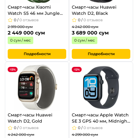
Смарт-часы Xiaomi
Смарт-часы Huawei
Watch S5 46 мм Jungle
Watch D2, Black
Green
0
/
0 отзывов
0
/
0 отзывов
2 919 000 сум
4 242 000 сум
2 449 000 сум
3 689 000 сум
0 сум / мес
0 сум / мес
Подробности
Подробности
-13%
-12%
Смарт-часы Huawei
Смарт-часы Apple Watch
Watch D2, Gold
SE 3 GPS 40 мм, Midnight
Aluminum Case, Midnight
0
/
0 отзывов
0
/
0 отзывов
Sport Band - S/M
4 242 000 сум
4 299 000 сум