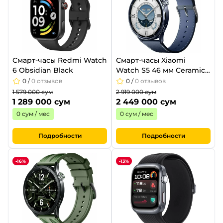
Смарт-часы Redmi Watch
Смарт-часы Xiaomi
6 Obsidian Black
Watch S5 46 мм Ceramic
Blue
0
/
0 отзывов
0
/
0 отзывов
1 579 000 сум
2 919 000 сум
1 289 000 сум
2 449 000 сум
0 сум / мес
0 сум / мес
Подробности
Подробности
-16%
-13%