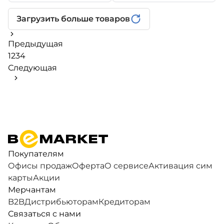
Загрузить больше товаров
Предыдущая
1
2
3
4
Следующая
Покупателям
Офисы продаж
Оферта
О сервисе
Активация сим
карты
Акции
Мерчантам
B2B
Дистрибьюторам
Кредиторам
Связаться с нами