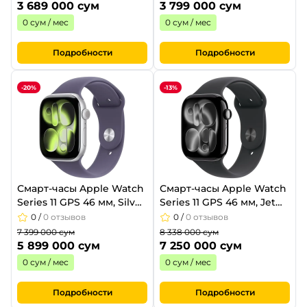
3 689 000 сум
3 799 000 сум
0 сум / мес
0 сум / мес
Подробности
Подробности
-20%
-13%
Смарт-часы Apple Watch
Смарт-часы Apple Watch
Series 11 GPS 46 мм, Silver
Series 11 GPS 46 мм, Jet
Aluminum Case, Purple
Black Aluminum Case,
0
/
0 отзывов
0
/
0 отзывов
Fog Sport Band - S/M
Black Sport Band - S/M
7 399 000 сум
8 338 000 сум
(MEV94RK/A)
5 899 000 сум
7 250 000 сум
0 сум / мес
0 сум / мес
Подробности
Подробности