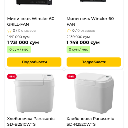
Мини печь Wincler 60
Мини печь Wincler 60
GRILL-FAN
FAN
0
/
0 отзывов
0
/
0 отзывов
1 991 000 сум
2 139 000 сум
1 731 000 сум
1 749 000 сум
0 сум / мес
0 сум / мес
Подробности
Подробности
-18%
-18%
Хлебопечка Panasonic
Хлебопечка Panasonic
SD-B2510WTS
SD-R2520WTS