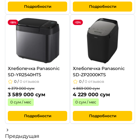
Подробности
Подробности
-18%
-13%
Хлебопечка Panasonic
Хлебопечка Panasonic
SD-YR2540HTS
SD-ZP2000KTS
0
/
0 отзывов
0
/
0 отзывов
4 379 000 сум
4 869 000 сум
3 589 000 сум
4 229 000 сум
0 сум / мес
0 сум / мес
Подробности
Подробности
Предыдущая