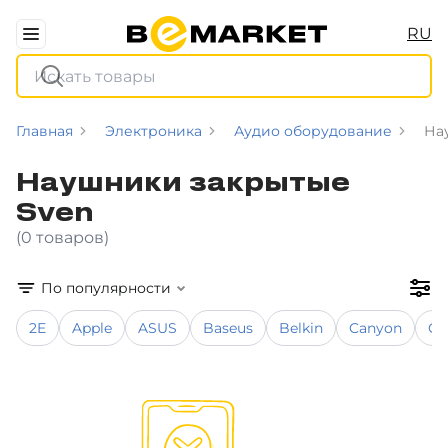
RU
Главная
Электроника
Аудио оборудование
На
Наушники закрытые
Sven
(0 товаров)
По популярности
2E
Apple
ASUS
Baseus
Belkin
Canyon
Co