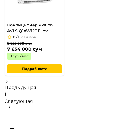
Кондиционер Avalon
AVLSIQ1AW12BE Inv
0
/
0 отзывов
8 955 000 сум
7 654 000 сум
0 сум / мес
Подробности
Предыдущая
1
Следующая