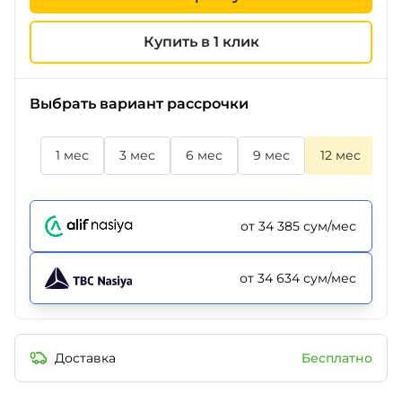
Купить в 1 клик
Выбрать вариант рассрочки
1 мес
3 мес
6 мес
9 мес
12 мес
1
от 34 385 сум/мес
от 34 634 сум/мес
Доставка
Бесплатно