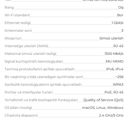
Rang
Oq
Wi-Fi standarti
Bor
Ethernet tezligi
1 Gbit/s
Antennalar soni
3
Aloqa turi
Simsiz ulanish
Internetga ulanish (WAN)
RJ-45
Maksimal simsiz ulanish tezligi
1300 Mbit/s
Signal kuchaytirish texnologiyalari
MU-MIMO
Tarmoq protokollarini qo'llab-quvvatlash
IPv6, IPv4
Bir vaqtning o'zida ulanadigan qurilmalar soni
~256
Xavfsizlik texnologiyalarini qo'llab-quvvatlash
WPA3
Portlar va interfeyslar turlari
PoE, RJ-45
Yo'naltirish va trafik boshqarish funksiyalari
Quality of Service (QoS)
OS bilan mosligi
macOS, Linux, Windows
Chastota diapazoni
2.4 GHz/5 GHz