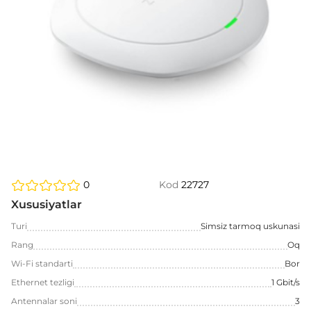
0
Kod
22727
Xususiyatlar
Turi
Simsiz tarmoq uskunasi
Rang
Oq
Wi-Fi standarti
Bor
Ethernet tezligi
1 Gbit/s
Antennalar soni
3