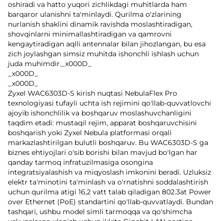
oshiradi va hatto yuqori zichlikdagi muhitlarda ham
barqaror ulanishni ta'minlaydi. Qurilma o'zlarining
nurlanish shaklini dinamik ravishda moslashtiradigan,
shovqinlarni minimallashtiradigan va qamrovni
kengaytiradigan aqlli antennalar bilan jihozlangan, bu esa
zich joylashgan simsiz muhitda ishonchli ishlash uchun
juda muhimdir._x000D_
_x000D_
_x000D_
Zyxel WAC6303D-S kirish nuqtasi NebulaFlex Pro
texnologiyasi tufayli uchta ish rejimini qo'llab-quvvatlovchi
ajoyib ishonchlilik va boshqaruv moslashuvchanligini
taqdim etadi: mustaqil rejim, apparat boshqaruvchisini
boshqarish yoki Zyxel Nebula platformasi orqali
markazlashtirilgan bulutli boshqaruv. Bu WAC6303D-S ga
biznes ehtiyojlari o'sib borishi bilan mavjud bo'lgan har
qanday tarmoq infratuzilmasiga osongina
integratsiyalashish va miqyoslash imkonini beradi. Uzluksiz
elektr ta'minotini ta'minlash va o'rnatishni soddalashtirish
uchun qurilma atigi 16,2 vatt talab qiladigan 802.3at Power
over Ethernet (PoE) standartini qo'llab-quvvatlaydi. Bundan
tashqari, ushbu model simli tarmoqqa va qo'shimcha