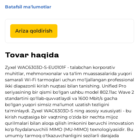
Batafsil ma'lumotlar
Ariza qoldirish
Tovar haqida
Zyxel WAC6303D-S-EU0101F - talabchan korporativ
muhitlar, mehmonxonalar va ta'lim muassasalarida yuqori
samarali Wi-Fi tarmoqlari uchun mo'ljallangan professional
ikki diapazonli kirish nuqtasi bilan tanishing. Unified Pro
seriyasining bir qismi bo'lgan ushbu model 802.11ac Wave 2
standartini qo'llab-quvvatlaydi va 1600 Mbit/s gacha
bo'lgan yuqori simsiz ma'lumot uzatish tezligini
ta'minlaydi. Zyxel WAC6303D-S ning asosiy xususiyati - bu
kirish nuqtasiga bir vaqtning o'zida bir nechta mijoz
qurilmalari bilan aloqa qilish imkonini beruvchi innovatsion
ko'p foydalanuvchili MIMO (MU-MIMO) texnologiyasidir. Bu
umumiy tarmoq o'tkazuvchanligini sezilarli darajada