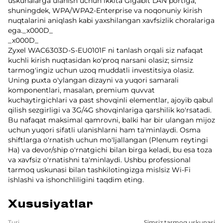
uskunalarga ulanish uchun ikkita Gigabit LAN portiga,
shuningdek, WPA/WPA2-Enterprise va noqonuniy kirish
nuqtalarini aniqlash kabi yaxshilangan xavfsizlik choralariga
ega._x000D_
_x000D_
Zyxel WAC6303D-S-EU0101F ni tanlash orqali siz nafaqat
kuchli kirish nuqtasidan ko'proq narsani olasiz; simsiz
tarmog'ingiz uchun uzoq muddatli investitsiya olasiz.
Uning puxta o'ylangan dizayni va yuqori samarali
komponentlari, masalan, premium quvvat
kuchaytirgichlari va past shovqinli elementlar, ajoyib qabul
qilish sezgirligi va 3G/4G shovqinlariga qarshilik ko'rsatadi.
Bu nafaqat maksimal qamrovni, balki har bir ulangan mijoz
uchun yuqori sifatli ulanishlarni ham ta'minlaydi. Osma
shiftlarga o'rnatish uchun mo'ljallangan (Plenum reytingi
Ha) va devor/ship o'rnatgichi bilan birga keladi, bu esa toza
va xavfsiz o'rnatishni ta'minlaydi. Ushbu professional
tarmoq uskunasi bilan tashkilotingizga mislsiz Wi-Fi
ishlashi va ishonchliligini taqdim eting.
Xususiyatlar
Turi
Simsiz tarmoq uskunasi