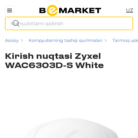
UZ
Asosiy
Kompyuterning tashqi qurilmalari
Tarmoq usk
Kirish nuqtasi Zyxel
WAC6303D-S White