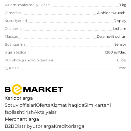
Kirlarni maksimal yuklash
8 kg
O‘rnatish
Alohida turuvchi
Xususiyatlari
Display
O‘lchamlar
Ixcham
Maqsad
Dala hovli uchun
Boshqarma
Sensor
Siqish tezligi
1200 ayl/daq
Yuvishdagi shovqin darajasi
61 dB
Quritish
Yo‘q
Xaridorlarga
Sotuv offislari
Oferta
Xizmat haqida
Sim kartani
faollashtirish
Aktsiyalar
Merchantlarga
B2B
Distribyutorlarga
Kreditorlarga