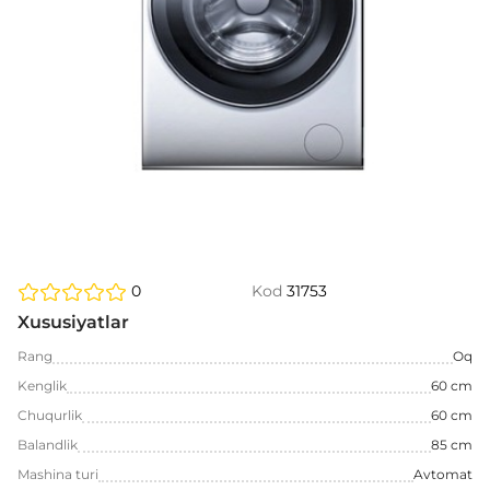
0
Kod
31753
Xususiyatlar
Rang
Oq
Kenglik
60 cm
Chuqurlik
60 cm
Balandlik
85 cm
Mashina turi
Avtomat