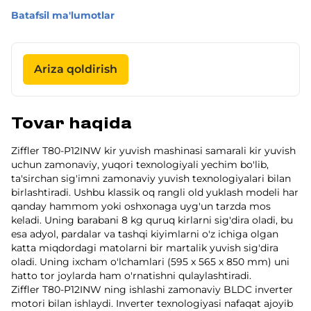
Batafsil ma'lumotlar
Ariza qoldirish
Tovar haqida
Ziffler T80-P12INW kir yuvish mashinasi samarali kir yuvish
uchun zamonaviy, yuqori texnologiyali yechim bo'lib,
ta'sirchan sig'imni zamonaviy yuvish texnologiyalari bilan
birlashtiradi. Ushbu klassik oq rangli old yuklash modeli har
qanday hammom yoki oshxonaga uyg'un tarzda mos
keladi. Uning barabani 8 kg quruq kirlarni sig'dira oladi, bu
esa adyol, pardalar va tashqi kiyimlarni o'z ichiga olgan
katta miqdordagi matolarni bir martalik yuvish sig'dira
oladi. Uning ixcham o'lchamlari (595 x 565 x 850 mm) uni
hatto tor joylarda ham o'rnatishni qulaylashtiradi.
Ziffler T80-P12INW ning ishlashi zamonaviy BLDC inverter
motori bilan ishlaydi. Inverter texnologiyasi nafaqat ajoyib