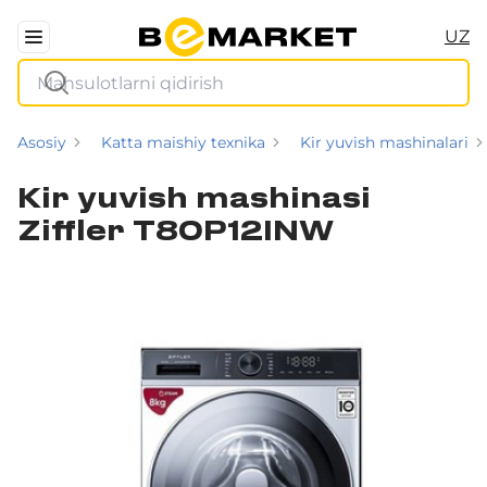
UZ
Asosiy
Katta maishiy texnika
Kir yuvish mashinalari
Kir yuvish mashinasi
Ziffler T80P12INW