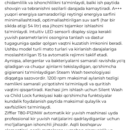
chidamlilik va ishonchlilikni ta'minlaydi, balki ish paytida
shovqin va tebranishni sezilarli darajada kamaytiradi. A+++
yuqori energiya samaradorligi reytingi energiya sarfini
minimallashtiradi, optimallashtirilgan suv sarfi (har bir
siklda atigi 54 litr) esa jihozni tejamkor ishlashini
ta'minlaydi. Intuitiv LED sensorli displey sizga kerakli
yuvish parametrlarini osongina tanlash va dastur
tugaguniga qadar qolgan vaqtni kuzatish imkonini beradi.
Ushbu model turli mato turlari va kirlanish darajalariga
moslashtirilgan 15 ta avtomatik rejimni taklif etadi.
Ayniqsa, allergenlar va bakteriyalarni samarali ravishda yo'q
qiladigan va chuqur ajinlarni tekislaydigan, qo'shimcha
gigienani ta'minlaydigan Steam Wash texnologiyasi
diqqatga sazovordir. 1200 rpm maksimal aylanish tezligi
namlikni samarali yo'qotishni ta'minlaydi va quritish
vaqtini qisqartiradi. Kechasi jim ishlash uchun Silent Wash
va Child Lock funksiyasi kabi qo'shimcha funktsiyalar
kundalik foydalanish paytida maksimal qulaylik va
xavfsizlikni ta'minlaydi.
Ziffler T80-P12INW avtomatik kir yuvish mashinasi uyda
professional kir yuvish natijalarini qadrlaydiganlar uchun
mo'ljallangan ishonchli jihozdir. Aqlli boshqaruv