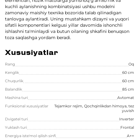
elementlari, nozik matolarga yumshoq g'amxo'rlik va
kuchli aylanishning kombinatsiyasi ushbu modelni
zamonaviy maishiy texnika bozorida talab qilinadigan
tanlovga aylantiradi. Uning mustahkam dizayni va yuqori
sifatli komponentlari kelgusi yillar davomida ishonchli
ishlashni ta'minlaydi va butun oilaning shkafini benuqson
toza saqlashga yordam beradi.
Xususiyatlar
Rang
Oq
Kenglik
60 cm
Chuqurlik
60 cm
Balandlik
85 cm
Mashina turi
Avtomat
Funksional xususiyatlar
Tejamkor rejim, Qochqinlikdan himoya, tez
yuvish
Dvigatel turi
Inverter
Yuklash turi
Frontal
Energiya iste'mol qilish sinfi
A++