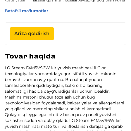
xususiyatlar
narsalar qo'shilishi, Bolalar xavfsizligi, Bug‘ bilan yuvish
Batafsil ma'lumotlar
Ariza qoldirish
Tovar haqida
LG Steam F4M5VS6W kir yuvish mashinasi iLG‘or
texnologiyalar yordamida yuqori sifatli yuvish imkonini
beruvchi zamonaviy qurilma. Bu nafaqat yuqori
samaradorlikni qadrlaydigan, balki o'z oilasining
salomatligi haqida qayg'uradiganlar uchun idealdir.
Mashina matoni chuqur tozalash uchun bug
'texnologiyasidan foydalanadi, bakteriyalar va allergenlarni
yo'q qiladi va matoning shikastlanishini kamaytiradi.
Qulay displeyga ega intuitiv boshqaruv paneli yuvishni
sozlashni sodda va qulay qiladi. LG Steam F4M5VS6W kir
yuvish mashinasi mato turi va ifloslanish darajasiga qarab