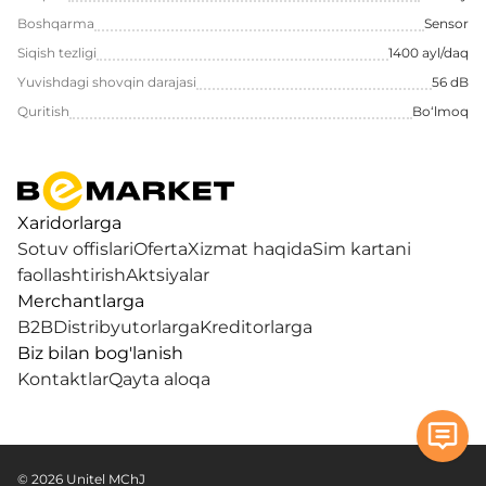
Boshqarma
Sensor
Siqish tezligi
1400 ayl/daq
Yuvishdagi shovqin darajasi
56 dB
Quritish
Bo‘lmoq
Xaridorlarga
Sotuv offislari
Oferta
Xizmat haqida
Sim kartani
faollashtirish
Aktsiyalar
Merchantlarga
B2B
Distribyutorlarga
Kreditorlarga
Biz bilan bog'lanish
Kontaktlar
Qayta aloqa
© 2026 Unitel MChJ