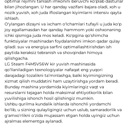
optimal rejimni tanlash imkonini beruvchi ko‘plab dasturlar
bilan jihozlangan. U har qanday vazifani bajara oladi, xoh u
nozik yuvish, xoh juda ifloslangan kiyimlarni intensiv qayta
ishlash.
O'ylangan dizayni va ixcham o'lchamlari tufayli u juda ko'p
joy egallamasdan har qanday hammom yoki oshxonaning
ichki qismiga juda mos keladi. Ko'pgina qo'shimcha
funktsiyalar mashinadan foydalanishni imkon qadar qulay
qiladi: suv va energiya sarfini optimallashtirishdan ish
paytida keraksiz tebranish va shovqindan himoya
qilishgacha.
LG Steam F4M5VS6W kir yuvish mashinasida
qo‘llaniladigan texnologiyalar nafaqat eng yuqori
darajadagi tozalikni ta’minlashga, balki kiyimingizning
xizmat qilish muddatini ham uzaytirishga yordam beradi.
Bunday mashina yordamida kiyimlaringiz vaqt va
resurslarni tejagan holda maksimal ehtiyotkorlik bilan
yuvilishiga ishonch hosil qilishingiz mumkin.
Ushbu qurilma kundalik ishlarda ishonchli yordamchi
bo'lib, u sizning qulayligingiz uchun uslub, samaradorlik va
g'amxo'rlikni o'zida mujassam etgan holda uyingiz uchun
ajralmas elementga aylanadi.