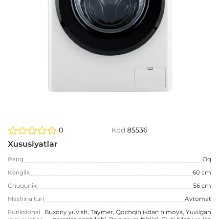
0
Kod
85536
Xususiyatlar
Rang
Oq
Kenglik
60 cm
Chuqurlik
56 cm
Mashina turi
Avtomat
Funksional
Buxoriy yuvish, Taymer, Qochqinlikdan himoya, Yuvilgan