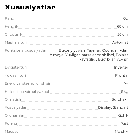
Xususiyatlar
Rang
Oq
Kenglik
60 cm
Chuqurlik
56 cm
Mashina turi
Avtomat
Funksional xususiyatlar
Buxoriy yuvish, Taymer, Qochqinlikdan
himoya, Yuvilgan narsalar qo'shilishi, Bolalar
xavfsizligi, Bug‘ bilan yuvish
Dvigatel turi
Inverter
Yuklash turi
Frontal
Energiya iste'mol qilish sinfi
A+
Kirlarni maksimal yuklash
9 kg
O‘rnatish
Burchakli
Xususiyatlari
Display, Standart
O‘lchamlar
Kichik
Forma
Past
Maqsad
Maishiy