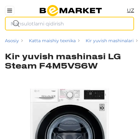
UZ
Asosiy
Katta maishiy texnika
Kir yuvish mashinalari
Kir yuvish mashinasi LG
Steam F4M5VS6W