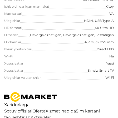
Ishlab chiqarilgan mamlakat
Xitoy
Matrisa turi
VA
Ulagichlar
HDMI, USB Type-A
HD formati
4K Ultra HD
O'rnatish
Devorga o'rnatilgan, Devorga o'rnatilgan, To'xtatilgan
O'lchamlar
1453 x 832 x 79 mm
Ekran yoritish turi
Direct LED
Wi-Fi
Ha
Xususiyatlar
Yassi
Xususiyatlari
Simsiz, Smart TV
Ulagichlar va ulanishlar
Wi-Fi
Xaridorlarga
Sotuv offislari
Oferta
Xizmat haqida
Sim kartani
faollashtirish
Aktsiyalar