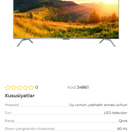
0
Kod
34861
Xususiyatlar
Maqsad
Uy uchun, yashash xonasi uchun
Turi
LED televizor
Rang
Qora
Ekran yangilanish chastotasi
60 Hz