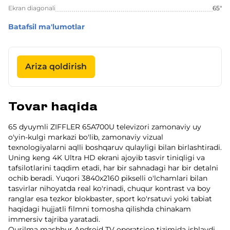
Ekran diagonali
65"
Batafsil ma'lumotlar
Ariza qoldirish
Tovar haqida
65 dyuymli ZIFFLER 65A700U televizori zamonaviy uy
o'yin-kulgi markazi bo'lib, zamonaviy vizual
texnologiyalarni aqlli boshqaruv qulayligi bilan birlashtiradi.
Uning keng 4K Ultra HD ekrani ajoyib tasvir tiniqligi va
tafsilotlarini taqdim etadi, har bir sahnadagi har bir detalni
ochib beradi. Yuqori 3840x2160 pikselli o'lchamlari bilan
tasvirlar nihoyatda real ko'rinadi, chuqur kontrast va boy
ranglar esa tezkor blokbaster, sport ko'rsatuvi yoki tabiat
haqidagi hujjatli filmni tomosha qilishda chinakam
immersiv tajriba yaratadi.
Qurilma mashhur Android TV operatsion tizimida ishlaydi,