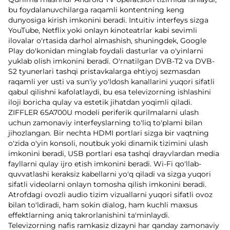
bu foydalanuvchilarga raqamli kontentning keng
dunyosiga kirish imkonini beradi. Intuitiv interfeys sizga
YouTube, Netflix yoki onlayn kinoteatrlar kabi sevimli
ilovalar o'rtasida darhol almashish, shuningdek, Google
Play do'konidan minglab foydali dasturlar va o'yinlarni
yuklab olish imkonini beradi. O'rnatilgan DVB-T2 va DVB-
S2 tyunerlari tashqi pristavkalarga ehtiyoj sezmasdan
raqamli yer usti va sun'iy yo'ldosh kanallarini yuqori sifatli
qabul qilishni kafolatlaydi, bu esa televizorning ishlashini
iloji boricha qulay va estetik jihatdan yoqimli qiladi.
ZIFFLER 65A700U modeli periferik qurilmalarni ulash
uchun zamonaviy interfeyslarning to'liq to'plami bilan
jihozlangan. Bir nechta HDMI portlari sizga bir vaqtning
o'zida o'yin konsoli, noutbuk yoki dinamik tizimini ulash
imkonini beradi, USB portlari esa tashqi drayvlardan media
fayllarni qulay ijro etish imkonini beradi. Wi-Fi qo'llab-
quvvatlashi keraksiz kabellarni yo'q qiladi va sizga yuqori
sifatli videolarni onlayn tomosha qilish imkonini beradi.
Atrofdagi ovozli audio tizim vizuallarni yuqori sifatli ovoz
bilan to'ldiradi, ham sokin dialog, ham kuchli maxsus
effektlarning aniq takrorlanishini ta'minlaydi.
Televizorning nafis ramkasiz dizayni har qanday zamonaviy