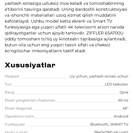
yashash xonasiga uzluksiz mos keladi va tomoshabinning
e'tiborini tasvirga qaratadi. Uning bardoshli konstruktsiyasi
va ishonchli materiallari uzoq xizmat qilish muddatini
kafolatlaydi. Ushbu model katta ekranli va Smart TV
funksiyasiga ega yuqori sifatli 4K televizorni arzon narxda
qidirayotganlar uchun ajoyib tanlovdir. ZIFFLER 65A700U
oddiy tomoshani to'liq uy kinoteatri tajribasiga aylantiradi,
butun oila uchun eng yuqori tasvir sifati va cheksiz
ko'ngilochar imkoniyatlarni taklif etadi.
Xususiyatlar
Maqsad
Uy uchun, yashash xonasi uchun
Turi
LED televizor
Rang
Qora
Ekran yangilanish chastotasi
60 Hz
Ekran diagonali
65"
Operatsion tizim
Android
Funksiyalar
Bluetooth, SMART TV
Ekran ruxsati
3840x2160 4K UHD