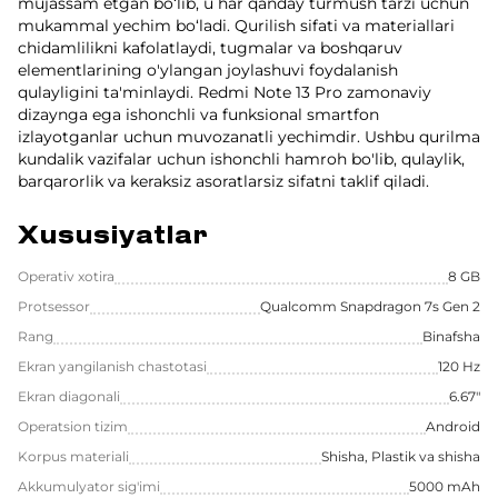
mujassam etgan bo‘lib, u har qanday turmush tarzi uchun
mukammal yechim bo‘ladi. Qurilish sifati va materiallari
chidamlilikni kafolatlaydi, tugmalar va boshqaruv
elementlarining o'ylangan joylashuvi foydalanish
qulayligini ta'minlaydi. Redmi Note 13 Pro zamonaviy
dizaynga ega ishonchli va funksional smartfon
izlayotganlar uchun muvozanatli yechimdir. Ushbu qurilma
kundalik vazifalar uchun ishonchli hamroh bo'lib, qulaylik,
barqarorlik va keraksiz asoratlarsiz sifatni taklif qiladi.
Xususiyatlar
Operativ xotira
8 GB
Protsessor
Qualcomm Snapdragon 7s Gen 2
Rang
Binafsha
Ekran yangilanish chastotasi
120 Hz
Ekran diagonali
6.67"
Operatsion tizim
Android
Korpus materiali
Shisha, Plastik va shisha
Akkumulyator sig'imi
5000 mAh