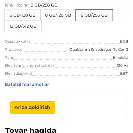
Ichki xotira:
8 GB/256 GB
6 GB/128 GB
8 GB/128 GB
8 GB/256 GB
12 GB/512 GB
Operativ xotira
8 GB
Protsessor
Qualcomm Snapdragon 7s Gen 2
Rang
Binafsha
Ekran yangilanish chastotasi
120 Hz
Ekran diagonali
6.67"
Batafsil ma'lumotlar
Ariza qoldirish
Tovar haqida