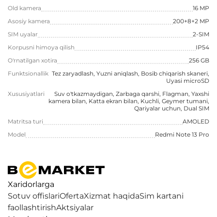
Old kamera
16 MP
Asosiy kamera
200+8+2 MP
SIM uyalar
2-SIM
Korpusni himoya qilish
IP54
O'rnatilgan xotira
256 GB
Funktsionallik
Tez zaryadlash, Yuzni aniqlash, Bosib chiqarish skaneri,
Uyasi microSD
Xususiyatlari
Suv o'tkazmaydigan, Zarbaga qarshi, Flagman, Yaxshi
kamera bilan, Katta ekran bilan, Kuchli, Geymer tumani,
Qariyalar uchun, Dual SIM
Matritsa turi
AMOLED
Model
Redmi Note 13 Pro
Xaridorlarga
Sotuv offislari
Oferta
Xizmat haqida
Sim kartani
faollashtirish
Aktsiyalar