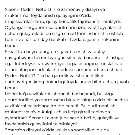
Xiaomi Redmi Note 13 Pro zamonaviy dizayn va
mukammal foydalanish qulayligini o‘zida
mujassamlashtirib, qulay kundalik tajribani ta’minlaydi.
O'ylangan ergonomika qurilmani uzoq vaqt foydalanish
uchun qulay qiladi, bu sizga smartfonni ishonchli ushlab
turish va har qanday harakatni tezda bajarish imkonini
beradi.
Smartfon buyruqlarga tez javob berish va qulay
navigatsiyani ta'minlaydigan silliq va barqaror ishlashga
ega. Interfeys shaxsiy imtiyozlarga osongina moslashadi,
o'zaro aloqani soddalashtiradi va samaradorlikni oshiradi.
Redmi Note 13 Pro barqarorlik va ishonchlilikni
qadrlaydigan keng doiradagi foydalanuvchilar uchun javob
beradi.
Model ko'p vazifalarni ishonchli boshqaradi, bu sizga
unumdorlikni yo'qotmasdan bir vaqtning o'zida bir nechta
vazifalarni bajarishga imkon beradi. Bu qurilmani ish,
muloqot va o'yin-kulgi uchun ko'p qirrali tanlovga
aylantiradi. Sensorli ekran juda sezgir bo'lib, qulaylik va
foydalanish qulayligini ta'minlaydi.
Smartfon dizayni o‘zida uslub va soddalikni o‘zida