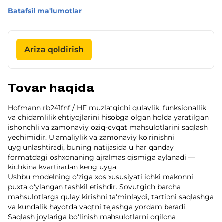
Batafsil ma'lumotlar
Ariza qoldirish
Tovar haqida
Hofmann rb241fnf / HF muzlatgichi qulaylik, funksionallik
va chidamlilik ehtiyojlarini hisobga olgan holda yaratilgan
ishonchli va zamonaviy oziq-ovqat mahsulotlarini saqlash
yechimidir. U amaliylik va zamonaviy ko'rinishni
uyg'unlashtiradi, buning natijasida u har qanday
formatdagi oshxonaning ajralmas qismiga aylanadi —
kichkina kvartiradan keng uyga.
Ushbu modelning o'ziga xos xususiyati ichki makonni
puxta o'ylangan tashkil etishdir. Sovutgich barcha
mahsulotlarga qulay kirishni ta'minlaydi, tartibni saqlashga
va kundalik hayotda vaqtni tejashga yordam beradi.
Saqlash joylariga bo'linish mahsulotlarni oqilona