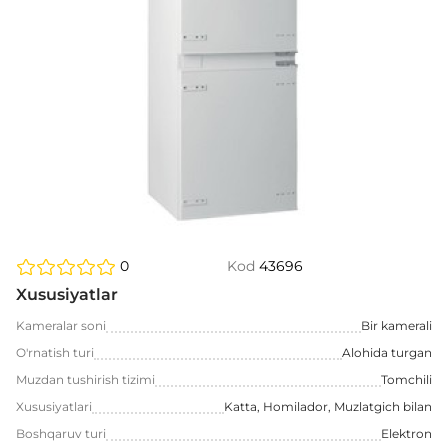
0
Kod
43696
Xususiyatlar
Kameralar soni
Bir kamerali
O'rnatish turi
Alohida turgan
Muzdan tushirish tizimi
Tomchili
Xususiyatlari
Katta, Homilador, Muzlatgich bilan
Boshqaruv turi
Elektron