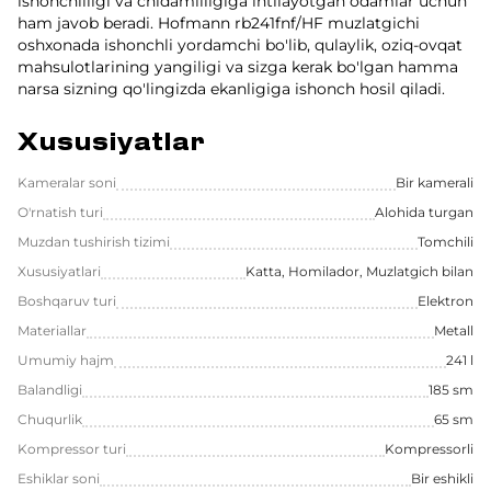
ishonchliligi va chidamliligiga intilayotgan odamlar uchun
ham javob beradi. Hofmann rb241fnf/HF muzlatgichi
oshxonada ishonchli yordamchi bo'lib, qulaylik, oziq-ovqat
mahsulotlarining yangiligi va sizga kerak bo'lgan hamma
narsa sizning qo'lingizda ekanligiga ishonch hosil qiladi.
Xususiyatlar
Kameralar soni
Bir kamerali
O'rnatish turi
Alohida turgan
Muzdan tushirish tizimi
Tomchili
Xususiyatlari
Katta, Homilador, Muzlatgich bilan
Boshqaruv turi
Elektron
Materiallar
Metall
Umumiy hajm
241 l
Balandligi
185 sm
Chuqurlik
65 sm
Kompressor turi
Kompressorli
Eshiklar soni
Bir eshikli