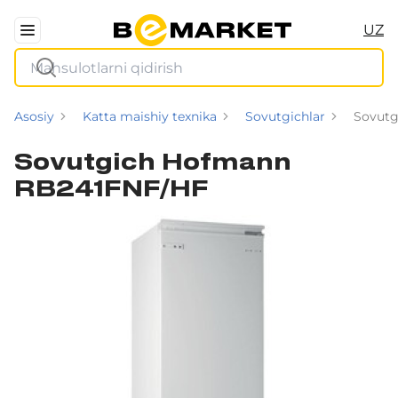
UZ
Asosiy
Katta maishiy texnika
Sovutgichlar
Sovut
Sovutgich Hofmann
RB241FNF/HF