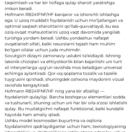
taqsimlash va har bir toifaga qulay sharoit yaratishga
imkon beradi.
Hofmann RB241FNF/HF barqaror va ishonchli ishlashga
ega. U uzoq muddatli foydalanish uchun mo'ljallangan va
optimal saqlash sharoitlarini qo'llab-quvvatlaydi, bu esa
oziq-ovqat mahsulotlarini uzoq vaqt davomida yangilab
turishga yordam beradi. Ushbu yondashuv nafaqat
ovqatlanish sifati, balki resurslarni tejash ham muhim
bo'lgan oilalar uchun juda muhimdir.
Sovutgich dizayni zamonaviy uslubni ta'kidlaydi. Ishning
lakonik chiziqlari va ehtiyotkorlik bilan bajarilishi uni turli
xil interyerlarga uyg'un ravishda mos keladigan universal
echimga aylantiradi. Qor-oq qoplama tozalik va tazelik
tuyg'usini qo'shadi, shuningdek oshxona maydonini vizual
ravishda kengaytiradi.
Hofmann RB241FNF/HF ning yana bir afzalligi —
foydalanish qulayligi. Barcha boshqaruv elementlari sodda
va tushunarli, shuning uchun uni har bir oila a'zosi ishlatishi
qulay. Bu muzlatgichni nafaqat funktsional, balki kundalik
hayotda ham amaliy qiladi.
Ushbu model kosmosdan buyurtma va oqilona
foydalanishni qadrlaydiganlar uchun ham, texnologiyaning