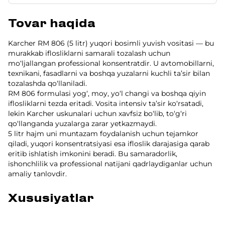
Tovar haqida
Karcher RM 806 (5 litr) yuqori bosimli yuvish vositasi — bu
murakkab iflosliklarni samarali tozalash uchun
mo‘ljallangan professional konsentratdir. U avtomobillarni,
texnikani, fasadlarni va boshqa yuzalarni kuchli ta’sir bilan
tozalashda qo‘llaniladi.
RM 806 formulasi yog‘, moy, yo‘l changi va boshqa qiyin
iflosliklarni tezda eritadi. Vosita intensiv ta’sir ko‘rsatadi,
lekin Karcher uskunalari uchun xavfsiz bo‘lib, to‘g‘ri
qo‘llanganda yuzalarga zarar yetkazmaydi.
5 litr hajm uni muntazam foydalanish uchun tejamkor
qiladi, yuqori konsentratsiyasi esa ifloslik darajasiga qarab
eritib ishlatish imkonini beradi. Bu samaradorlik,
ishonchlilik va professional natijani qadrlaydiganlar uchun
amaliy tanlovdir.
Xususiyatlar