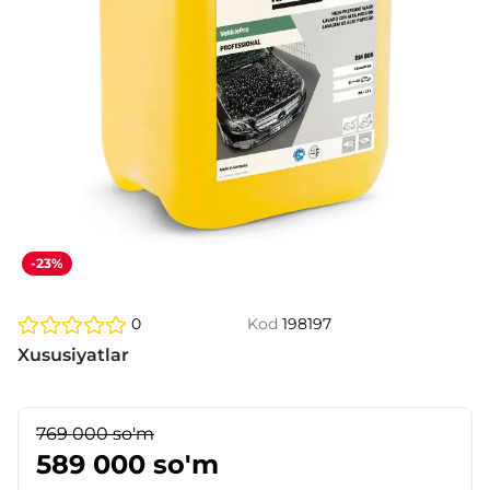
-23%
0
Kod
198197
Xususiyatlar
769 000 so'm
589 000 so'm