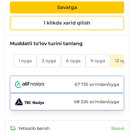
Savatga
1 klikda xarid qilish
Muddatli to'lov turini tanlang
1 oyga
3 oyga
6 oyga
9 oyga
12 oyga
67 735 so'mdan/oyga
68 226 so'mdan/oyga
Yetkazib berish
Bepul