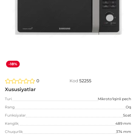
-18%
0
Kod
52255
Xususiyatlar
Turi
Mikroto'lqinli pech
Rang
Oq
Funksiyalar
Soat
Kenglik
489 mm
Chuqurlik
374 mm