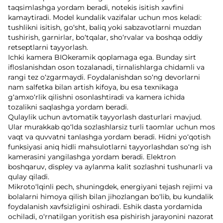
taqsimlashga yordam beradi, notekis isitish xavfini
kamaytiradi. Model kundalik vazifalar uchun mos keladi:
tushlikni isitish, go‘sht, baliq yoki sabzavotlarni muzdan
tushirish, garnirlar, bo‘tqalar, sho‘rvalar va boshqa oddiy
retseptlarni tayyorlash.
Ichki kamera BIOkeramik qoplamaga ega. Bunday sirt
ifloslanishdan oson tozalanadi, tirnalishlarga chidamli va
rangi tez o‘zgarmaydi. Foydalanishdan so‘ng devorlarni
nam salfetka bilan artish kifoya, bu esa texnikaga
g‘amxo‘rlik qilishni osonlashtiradi va kamera ichida
tozalikni saqlashga yordam beradi.
Qulaylik uchun avtomatik tayyorlash dasturlari mavjud.
Ular murakkab qo‘lda sozlashlarsiz turli taomlar uchun mos
vaqt va quvvatni tanlashga yordam beradi. Hidni yo‘qotish
funksiyasi aniq hidli mahsulotlarni tayyorlashdan so‘ng ish
kamerasini yangilashga yordam beradi. Elektron
boshqaruv, displey va aylanma kalit sozlashni tushunarli va
qulay qiladi.
Mikroto‘lqinli pech, shuningdek, energiyani tejash rejimi va
bolalarni himoya qilish bilan jihozlangan bo‘lib, bu kundalik
foydalanish xavfsizligini oshiradi. Eshik dasta yordamida
ochiladi, o‘rnatilgan yoritish esa pishirish jarayonini nazorat