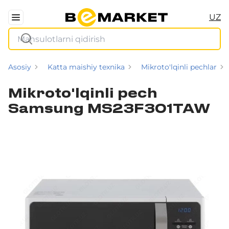
UZ
Asosiy
Katta maishiy texnika
Mikroto'lqinli pechlar
Mikroto'lqinli pech
Samsung MS23F301TAW