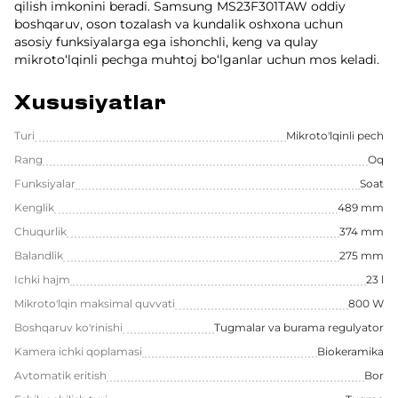
qilish imkonini beradi. Samsung MS23F301TAW oddiy
boshqaruv, oson tozalash va kundalik oshxona uchun
asosiy funksiyalarga ega ishonchli, keng va qulay
mikroto‘lqinli pechga muhtoj bo‘lganlar uchun mos keladi.
Xususiyatlar
Turi
Mikroto'lqinli pech
Rang
Oq
Funksiyalar
Soat
Kenglik
489 mm
Chuqurlik
374 mm
Balandlik
275 mm
Ichki hajm
23 l
Mikroto'lqin maksimal quvvati
800 W
Boshqaruv ko'rinishi
Tugmalar va burama regulyator
Kamera ichki qoplamasi
Biokeramika
Avtomatik eritish
Bor