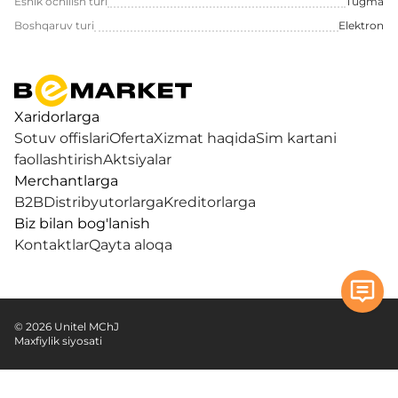
Eshik ochilish turi
Tugma
Boshqaruv turi
Elektron
Xaridorlarga
Sotuv offislari
Oferta
Xizmat haqida
Sim kartani
faollashtirish
Aktsiyalar
Merchantlarga
B2B
Distribyutorlarga
Kreditorlarga
Biz bilan bog'lanish
Kontaktlar
Qayta aloqa
© 2026 Unitel MChJ
Maxfiylik siyosati