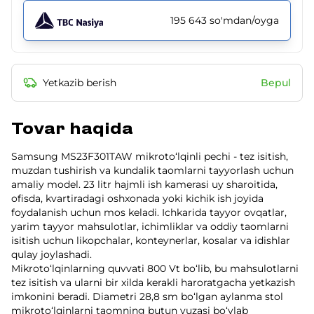
195 643 so'mdan/oyga
Yetkazib berish
Bepul
Tovar haqida
Samsung MS23F301TAW mikroto‘lqinli pechi - tez isitish,
muzdan tushirish va kundalik taomlarni tayyorlash uchun
amaliy model. 23 litr hajmli ish kamerasi uy sharoitida,
ofisda, kvartiradagi oshxonada yoki kichik ish joyida
foydalanish uchun mos keladi. Ichkarida tayyor ovqatlar,
yarim tayyor mahsulotlar, ichimliklar va oddiy taomlarni
isitish uchun likopchalar, konteynerlar, kosalar va idishlar
qulay joylashadi.
Mikroto‘lqinlarning quvvati 800 Vt bo‘lib, bu mahsulotlarni
tez isitish va ularni bir xilda kerakli haroratgacha yetkazish
imkonini beradi. Diametri 28,8 sm bo‘lgan aylanma stol
mikroto‘lqinlarni taomning butun yuzasi bo‘ylab