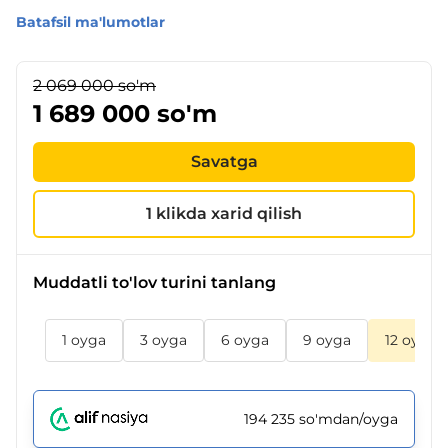
Batafsil ma'lumotlar
2 069 000 so'm
1 689 000 so'm
Savatga
1 klikda xarid qilish
Muddatli to'lov turini tanlang
1 oyga
3 oyga
6 oyga
9 oyga
12 oyga
194 235 so'mdan/oyga