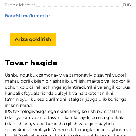
Ekran o'lchamlari
FHD
Batafsil ma'lumotlar
Ariza qoldirish
Tovar haqida
Ushbu noutbuk zamonaviy va zamonaviy dizaynni yuqori
mahsuldorlik bilan birlashtirib, uni ish, maktab va ijodkorlik
uchun ko'p qirrali echimga aylantiradi. Yilni va engil korpus
kundalik foydalanishda qulaylik va harakatchanlikni
ta'minlaydi, bu esa qurilmani istalgan joyga olib borishga
imkon beradi.
IPS texnologiyasiga ega ekran keng ko'rish burchaklari
bilan yorqin va aniq tasvirni kafolatlaydi, bu esa grafikalar
bilan ishlash, video tomosha qilish va o'qish paytida
qulaylikni ta'minlaydi. Yuqori sifatli ranglarni ko'paytirish va
Full HD piksellar sonini hisobga olgan holda, vizual tajriba