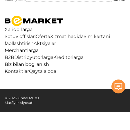
Xaridorlarga
Sotuv offislari
Oferta
Xizmat haqida
Sim kartani
faollashtirish
Aktsiyalar
Merchantlarga
B2B
Distribyutorlarga
Kreditorlarga
Biz bilan bog'lanish
Kontaktlar
Qayta aloqa
© 2026 Unitel MChJ
Maxfiylik siyosati