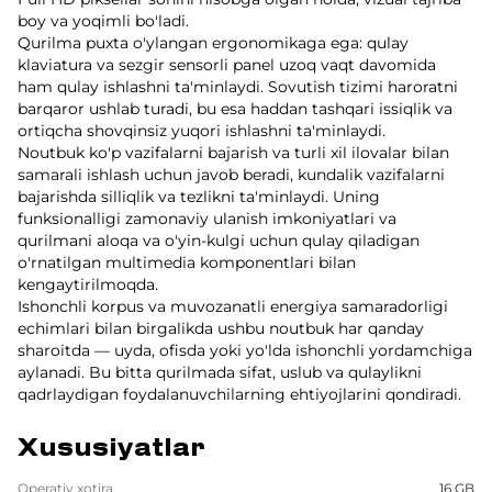
boy va yoqimli bo'ladi.
Qurilma puxta o'ylangan ergonomikaga ega: qulay
klaviatura va sezgir sensorli panel uzoq vaqt davomida
ham qulay ishlashni ta'minlaydi. Sovutish tizimi haroratni
barqaror ushlab turadi, bu esa haddan tashqari issiqlik va
ortiqcha shovqinsiz yuqori ishlashni ta'minlaydi.
Noutbuk ko'p vazifalarni bajarish va turli xil ilovalar bilan
samarali ishlash uchun javob beradi, kundalik vazifalarni
bajarishda silliqlik va tezlikni ta'minlaydi. Uning
funksionalligi zamonaviy ulanish imkoniyatlari va
qurilmani aloqa va o'yin-kulgi uchun qulay qiladigan
o'rnatilgan multimedia komponentlari bilan
kengaytirilmoqda.
Ishonchli korpus va muvozanatli energiya samaradorligi
echimlari bilan birgalikda ushbu noutbuk har qanday
sharoitda — uyda, ofisda yoki yo'lda ishonchli yordamchiga
aylanadi. Bu bitta qurilmada sifat, uslub va qulaylikni
qadrlaydigan foydalanuvchilarning ehtiyojlarini qondiradi.
Xususiyatlar
Operativ xotira
16 GB