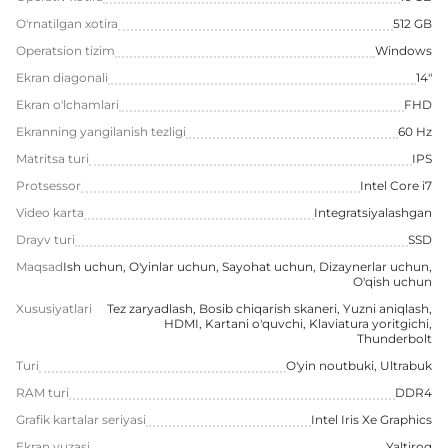
O'rnatilgan xotira
512 GB
Operatsion tizim
Windows
Ekran diagonali
14"
Ekran o'lchamlari
FHD
Ekranning yangilanish tezligi
60 Hz
Matritsa turi
IPS
Protsessor
Intel Core i7
Video karta
Integratsiyalashgan
Drayv turi
SSD
Maqsad
Ish uchun, O'yinlar uchun, Sayohat uchun, Dizaynerlar uchun,
O'qish uchun
Xususiyatlari
Tez zaryadlash, Bosib chiqarish skaneri, Yuzni aniqlash,
HDMI, Kartani o'quvchi, Klaviatura yoritgichi,
Thunderbolt
Turi
O'yin noutbuki, Ultrabuk
RAM turi
DDR4
Grafik kartalar seriyasi
Intel Iris Xe Graphics
Ekran yuzasi
Yaltiroq