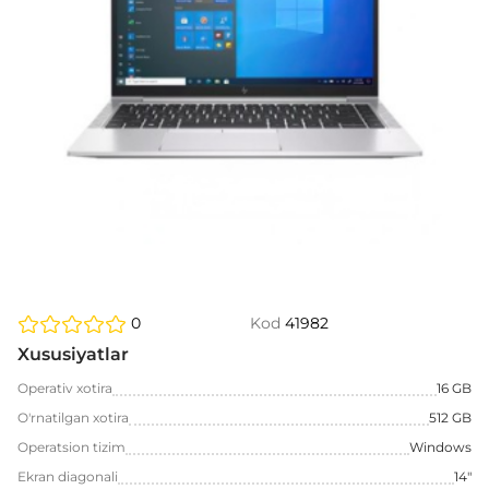
0
Kod
41982
Xususiyatlar
Operativ xotira
16 GB
O'rnatilgan xotira
512 GB
Operatsion tizim
Windows
Ekran diagonali
14"