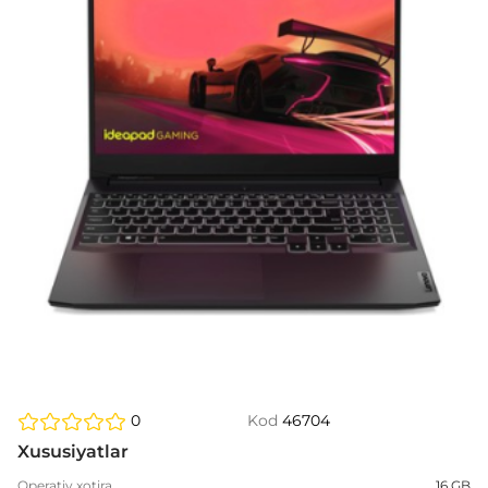
0
Kod
46704
Xususiyatlar
Operativ xotira
16 GB