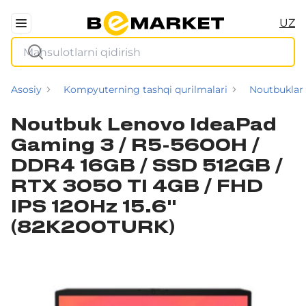
UZ
Asosiy
Kompyuterning tashqi qurilmalari
Noutbuklar
Noutbuk Lenovo IdeaPad
Gaming 3 / R5-5600H /
DDR4 16GB / SSD 512GB /
RTX 3050 TI 4GB / FHD
IPS 120Hz 15.6"
(82K200TURK)