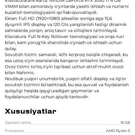
Klaviaturarafik karta: NVIDIA GeForce RTX 3050 Ti 4 GB
VRAM bilan zamonaviy o'yinlarda yaxshi ishlash va nurlarni
kuzatish texnologiyasini qo'llab-quvvatlaydi.
Ekran: Full HD (1920×1080) piksellar soniga ega 15,6
dyuymli IPS displey va 120 Gts yangilanish tezligi dinamik
sahnalarda yorqin, aniq tasvir va silliqlikni ta'minlaydi.
Klaviatura: Full N-Key Rollover texnologiyasi va orqa nuri
bilan, kam yorug'lik sharoitida o'ynash va ishlash uchun
qulay.
Sovutish tizimi: samarali, 40% ko'proq issiqlik chiqaradi, bu
esa uzoq o'yin seanslarida barqaror ishlashni ta'minlaydi.
Ovoz tizimi: to'liq o'yin tajribasi uchun atrof-muhit ovozi
bilan Nahimic.
Noutbuk yuqori unumdorlik, yuqori sifatli displey va ilg'or
sovutish tizimini birlashtiradi, bu esa quvvat va foydalanish
qulayligi haqida qayg'uradigan geymerlar va
foydalanuvchilar uchun ajoyib tanlovdir.
Xususiyatlar
Operativ xotira
16 GB
Protsessor
AMD Ryzen 5