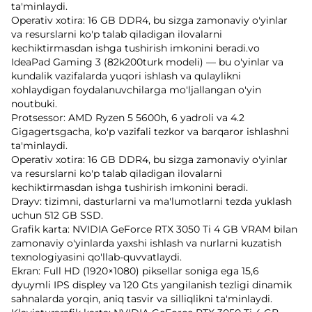
ta'minlaydi.
Operativ xotira: 16 GB DDR4, bu sizga zamonaviy o'yinlar
va resurslarni ko'p talab qiladigan ilovalarni
kechiktirmasdan ishga tushirish imkonini beradi.vo
IdeaPad Gaming 3 (82k200turk modeli) — bu o'yinlar va
kundalik vazifalarda yuqori ishlash va qulaylikni
xohlaydigan foydalanuvchilarga mo'ljallangan o'yin
noutbuki.
Protsessor: AMD Ryzen 5 5600h, 6 yadroli va 4.2
Gigagertsgacha, ko'p vazifali tezkor va barqaror ishlashni
ta'minlaydi.
Operativ xotira: 16 GB DDR4, bu sizga zamonaviy o'yinlar
va resurslarni ko'p talab qiladigan ilovalarni
kechiktirmasdan ishga tushirish imkonini beradi.
Drayv: tizimni, dasturlarni va ma'lumotlarni tezda yuklash
uchun 512 GB SSD.
Grafik karta: NVIDIA GeForce RTX 3050 Ti 4 GB VRAM bilan
zamonaviy o'yinlarda yaxshi ishlash va nurlarni kuzatish
texnologiyasini qo'llab-quvvatlaydi.
Ekran: Full HD (1920×1080) piksellar soniga ega 15,6
dyuymli IPS displey va 120 Gts yangilanish tezligi dinamik
sahnalarda yorqin, aniq tasvir va silliqlikni ta'minlaydi.