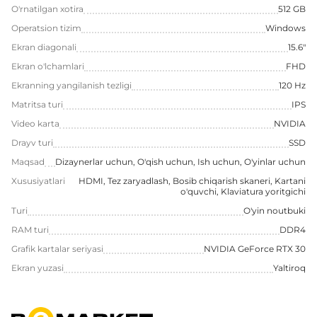
O'rnatilgan xotira
512 GB
Operatsion tizim
Windows
Ekran diagonali
15.6"
Ekran o'lchamlari
FHD
Ekranning yangilanish tezligi
120 Hz
Matritsa turi
IPS
Video karta
NVIDIA
Drayv turi
SSD
Maqsad
Dizaynerlar uchun, O'qish uchun, Ish uchun, O'yinlar uchun
Xususiyatlari
HDMI, Tez zaryadlash, Bosib chiqarish skaneri, Kartani
o'quvchi, Klaviatura yoritgichi
Turi
O'yin noutbuki
RAM turi
DDR4
Grafik kartalar seriyasi
NVIDIA GeForce RTX 30
Ekran yuzasi
Yaltiroq