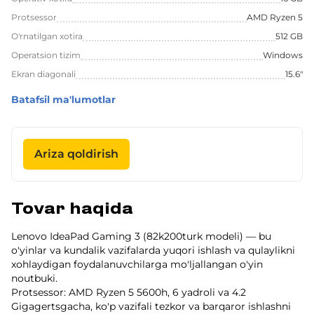
Protsessor
AMD Ryzen 5
O'rnatilgan xotira
512 GB
Operatsion tizim
Windows
Ekran diagonali
15.6"
Batafsil ma'lumotlar
Ariza qoldirish
Tovar haqida
Lenovo IdeaPad Gaming 3 (82k200turk modeli) — bu
o'yinlar va kundalik vazifalarda yuqori ishlash va qulaylikni
xohlaydigan foydalanuvchilarga mo'ljallangan o'yin
noutbuki.
Protsessor: AMD Ryzen 5 5600h, 6 yadroli va 4.2
Gigagertsgacha, ko'p vazifali tezkor va barqaror ishlashni