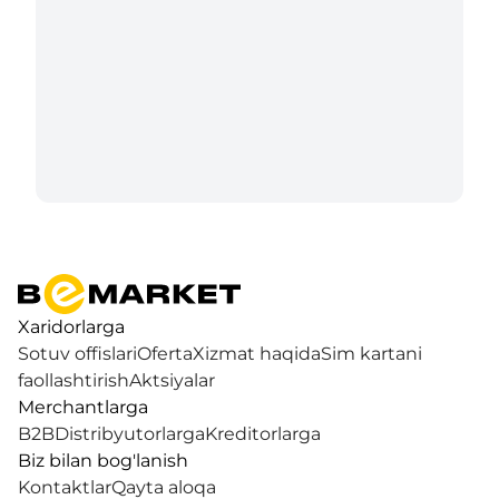
Xaridorlarga
Sotuv offislari
Oferta
Xizmat haqida
Sim kartani
faollashtirish
Aktsiyalar
Merchantlarga
B2B
Distribyutorlarga
Kreditorlarga
Biz bilan bog'lanish
Kontaktlar
Qayta aloqa