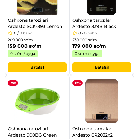
Oshxona tarozilari
Oshxona tarozilari
Ardesto SCK-893 Lemon
Ardesto 839B Black
0
/
0 baho
0
/
0 baho
209 000 so'm
239 000 so'm
159 000 so'm
179 000 so'm
0 so'm / oyga
0 so'm / oyga
Batafsil
Batafsil
-25%
-25%
Oshxona tarozilari
Oshxona tarozilari
Ardesto 900BG Green
Ardesto CR2032x2