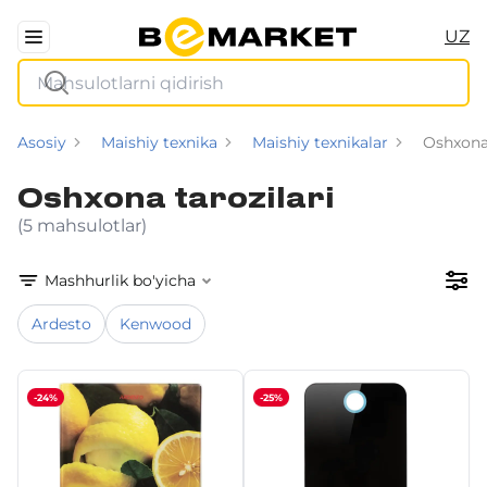
UZ
Asosiy
Maishiy texnika
Maishiy texnikalar
Oshxona 
Oshxona tarozilari
(5 mahsulotlar)
Mashhurlik bo'yicha
Ardesto
Kenwood
-24%
-25%