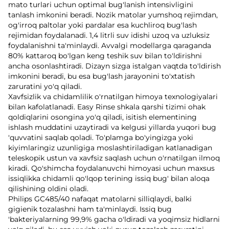
mato turlari uchun optimal bug'lanish intensivligini
tanlash imkonini beradi. Nozik matolar yumshoq rejimdan,
og'irroq paltolar yoki pardalar esa kuchliroq bug'lash
rejimidan foydalanadi. 1,4 litrli suv idishi uzoq va uzluksiz
foydalanishni ta'minlaydi. Avvalgi modellarga qaraganda
80% kattaroq bo'lgan keng teshik suv bilan to'ldirishni
ancha osonlashtiradi. Dizayn sizga istalgan vaqtda to'ldirish
imkonini beradi, bu esa bug'lash jarayonini to'xtatish
zaruratini yo'q qiladi.
Xavfsizlik va chidamlilik o'rnatilgan himoya texnologiyalari
bilan kafolatlanadi. Easy Rinse shkala qarshi tizimi ohak
qoldiqlarini osongina yo'q qiladi, isitish elementining
ishlash muddatini uzaytiradi va kelgusi yillarda yuqori bug
'quvvatini saqlab qoladi. To'plamga bo'yingizga yoki
kiyimlaringiz uzunligiga moslashtiriladigan katlanadigan
teleskopik ustun va xavfsiz saqlash uchun o'rnatilgan ilmoq
kiradi. Qo'shimcha foydalanuvchi himoyasi uchun maxsus
issiqlikka chidamli qo'lqop terining issiq bug' bilan aloqa
qilishining oldini oladi.
Philips GC485/40 nafaqat matolarni silliqlaydi, balki
gigienik tozalashni ham ta'minlaydi. Issiq bug
'bakteriyalarning 99,9% gacha o'ldiradi va yoqimsiz hidlarni