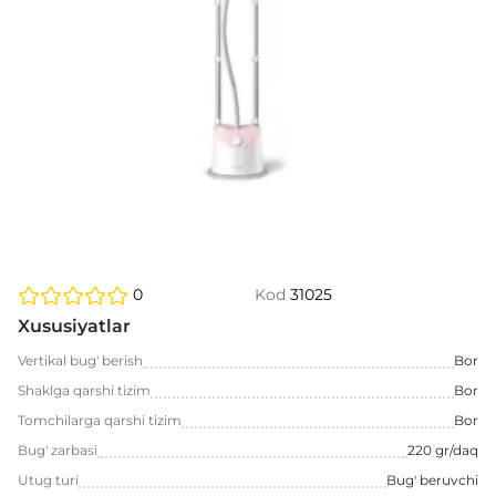
0
Kod
31025
Xususiyatlar
Vertikal bug' berish
Bor
Shaklga qarshi tizim
Bor
Tomchilarga qarshi tizim
Bor
Bug' zarbasi
220 gr/daq
Utug turi
Bug' beruvchi