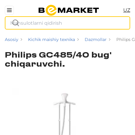
UZ
Asosiy
Kichik maishiy texnika
Dazmollar
Philips 
Philips GC485/40 bug'
chiqaruvchi.