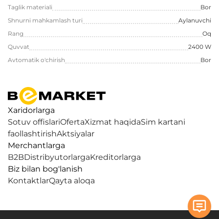
Taglik materiali
Bor
Shnurni mahkamlash turi
Aylanuvchi
Rang
Oq
Quvvat
2400 W
Avtomatik o'chirish
Bor
Xaridorlarga
Sotuv offislari
Oferta
Xizmat haqida
Sim kartani
faollashtirish
Aktsiyalar
Merchantlarga
B2B
Distribyutorlarga
Kreditorlarga
Biz bilan bog'lanish
Kontaktlar
Qayta aloqa