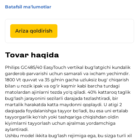
Batafsil ma'lumotlar
Ariza qoldirish
Tovar haqida
Philips GC485/40 EasyTouch vertikal bug'latgichi kundalik
garderob parvarishi uchun samarali va ixcham yechimdir.
1800 Vt quvvat va 35 g/min gacha uzluksiz bug' chiqarish
bilan u nozik ipak va og'ir kaşmir kabi barcha turdagi
matolardan ajinlarni tezda yo'q qiladi. 40% kattaroq taglik
bug'lash jarayonini sezilarli darajada tezlashtiradi, bir
martalik harakatda katta maydonni qoplaydi. U atigi 2
daqiqada foydalanishga tayyor bo'ladi, bu esa uni ertalab
tayyorgarlik ko'rish yoki tashqariga chiqishdan oldin
kiyimlarni tayyorlash uchun ajralmas yordamchiga
aylantiradi.
Ushbu model ikkita bug'lash rejimiga ega, bu sizga turli xil