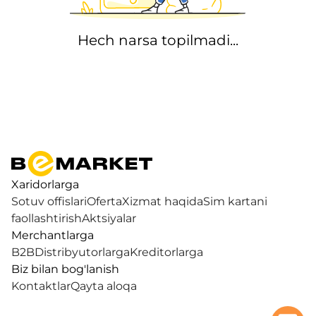
Hech narsa topilmadi...
Xaridorlarga
Sotuv offislari
Oferta
Xizmat haqida
Sim kartani
faollashtirish
Aktsiyalar
Merchantlarga
B2B
Distribyutorlarga
Kreditorlarga
Biz bilan bog'lanish
Kontaktlar
Qayta aloqa