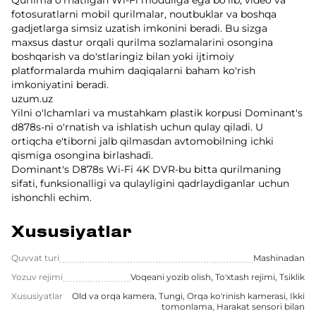
fotosuratlarni mobil qurilmalar, noutbuklar va boshqa
gadjetlarga simsiz uzatish imkonini beradi. Bu sizga
maxsus dastur orqali qurilma sozlamalarini osongina
boshqarish va do'stlaringiz bilan yoki ijtimoiy
platformalarda muhim daqiqalarni baham ko'rish
imkoniyatini beradi.
uzum.uz
Yilni o'lchamlari va mustahkam plastik korpusi Dominant's
d878s-ni o'rnatish va ishlatish uchun qulay qiladi. U
ortiqcha e'tiborni jalb qilmasdan avtomobilning ichki
qismiga osongina birlashadi.
Dominant's D878s Wi-Fi 4K DVR-bu bitta qurilmaning
sifati, funksionalligi va qulayligini qadrlaydiganlar uchun
ishonchli echim.
Xususiyatlar
Quvvat turi
Mashinadan
Yozuv rejimi
Voqeani yozib olish, To'xtash rejimi, Tsiklik
Xususiyatlar
Old va orqa kamera, Tungi, Orqa ko'rinish kamerasi, Ikki
tomonlama, Harakat sensori bilan