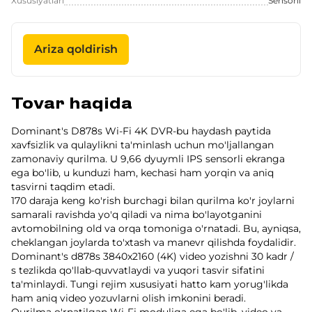
Xususiyatlari
Sensorli
Ariza qoldirish
Tovar haqida
Dominant's D878s Wi-Fi 4K DVR-bu haydash paytida
xavfsizlik va qulaylikni ta'minlash uchun mo'ljallangan
zamonaviy qurilma. U 9,66 dyuymli IPS sensorli ekranga
ega bo'lib, u kunduzi ham, kechasi ham yorqin va aniq
tasvirni taqdim etadi.
170 daraja keng ko'rish burchagi bilan qurilma ko'r joylarni
samarali ravishda yo'q qiladi va nima bo'layotganini
avtomobilning old va orqa tomoniga o'rnatadi. Bu, ayniqsa,
cheklangan joylarda to'xtash va manevr qilishda foydalidir.
Dominant's d878s 3840x2160 (4K) video yozishni 30 kadr /
s tezlikda qo'llab-quvvatlaydi va yuqori tasvir sifatini
ta'minlaydi. Tungi rejim xususiyati hatto kam yorug'likda
ham aniq video yozuvlarni olish imkonini beradi.
Qurilma o'rnatilgan Wi-Fi moduliga ega bo'lib, video va