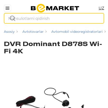
UZ
Asosiy
Avtotovarlar
Avtomobil videoregistratorlari
DVR Dominant D878S Wi-
Fi 4K