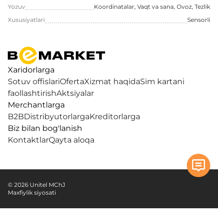
Yozuv
Koordinatalar, Vaqt va sana, Ovoz, Tezlik
Xususiyatlari
Sensorli
Xaridorlarga
Sotuv offislari
Oferta
Xizmat haqida
Sim kartani
faollashtirish
Aktsiyalar
Merchantlarga
B2B
Distribyutorlarga
Kreditorlarga
Biz bilan bog'lanish
Kontaktlar
Qayta aloqa
© 2026 Unitel MChJ
Maxfiylik siyosati