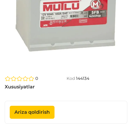
0
Kod
144134
Xususiyatlar
Ariza qoldirish