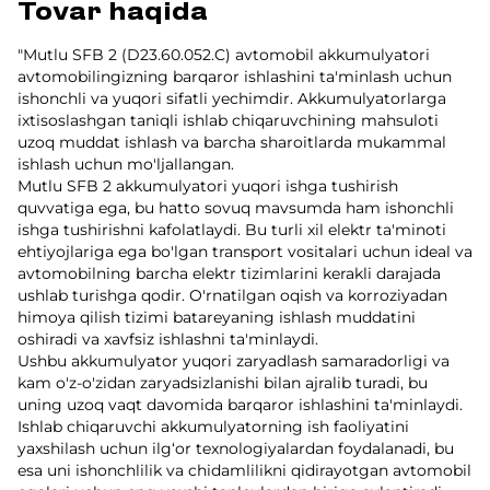
Tovar haqida
"Mutlu SFB 2 (D23.60.052.C) avtomobil akkumulyatori
avtomobilingizning barqaror ishlashini ta'minlash uchun
ishonchli va yuqori sifatli yechimdir. Akkumulyatorlarga
ixtisoslashgan taniqli ishlab chiqaruvchining mahsuloti
uzoq muddat ishlash va barcha sharoitlarda mukammal
ishlash uchun mo'ljallangan.
Mutlu SFB 2 akkumulyatori yuqori ishga tushirish
quvvatiga ega, bu hatto sovuq mavsumda ham ishonchli
ishga tushirishni kafolatlaydi. Bu turli xil elektr ta'minoti
ehtiyojlariga ega bo'lgan transport vositalari uchun ideal va
avtomobilning barcha elektr tizimlarini kerakli darajada
ushlab turishga qodir. O'rnatilgan oqish va korroziyadan
himoya qilish tizimi batareyaning ishlash muddatini
oshiradi va xavfsiz ishlashni ta'minlaydi.
Ushbu akkumulyator yuqori zaryadlash samaradorligi va
kam o'z-o'zidan zaryadsizlanishi bilan ajralib turadi, bu
uning uzoq vaqt davomida barqaror ishlashini ta'minlaydi.
Ishlab chiqaruvchi akkumulyatorning ish faoliyatini
yaxshilash uchun ilg‘or texnologiyalardan foydalanadi, bu
esa uni ishonchlilik va chidamlilikni qidirayotgan avtomobil