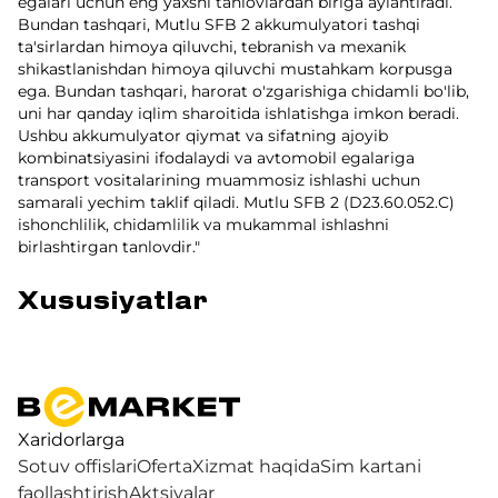
egalari uchun eng yaxshi tanlovlardan biriga aylantiradi.
Bundan tashqari, Mutlu SFB 2 akkumulyatori tashqi
ta'sirlardan himoya qiluvchi, tebranish va mexanik
shikastlanishdan himoya qiluvchi mustahkam korpusga
ega. Bundan tashqari, harorat o'zgarishiga chidamli bo'lib,
uni har qanday iqlim sharoitida ishlatishga imkon beradi.
Ushbu akkumulyator qiymat va sifatning ajoyib
kombinatsiyasini ifodalaydi va avtomobil egalariga
transport vositalarining muammosiz ishlashi uchun
samarali yechim taklif qiladi. Mutlu SFB 2 (D23.60.052.C)
ishonchlilik, chidamlilik va mukammal ishlashni
birlashtirgan tanlovdir."
Xususiyatlar
Xaridorlarga
Sotuv offislari
Oferta
Xizmat haqida
Sim kartani
faollashtirish
Aktsiyalar