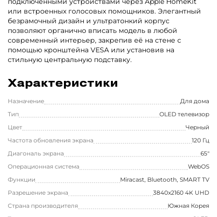
подключенными устройствами через Apple HomeKit
или встроенных голосовых помощников. Элегантный
безрамочный дизайн и ультратонкий корпус
позволяют органично вписать модель в любой
современный интерьер, закрепив её на стене с
помощью кронштейна VESA или установив на
стильную центральную подставку.
Характеристики
Назначение
Для дома
Тип
OLED телевизор
Цвет
Черный
Частота обновления экрана
120 Гц
Диагональ экрана
65"
Операционная система
WebOS
Функции
Miracast, Bluetooth, SMART TV
Разрешение экрана
3840x2160 4K UHD
Страна производителя
Южная Корея