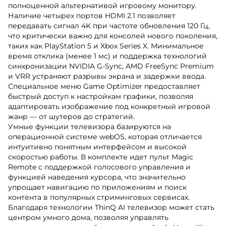
полноценной альтернативой игровому монитору.
Наличие четырех портов HDMI 2.1 позволяет
передавать сигнал 4K при частоте обновления 120 Гц,
что критически важно для консолей нового поколения,
таких как PlayStation 5 и Xbox Series X. Минимальное
время отклика (менее 1 мс) и поддержка технологий
синхронизации NVIDIA G-Sync, AMD FreeSync Premium
и VRR устраняют разрывы экрана и задержки ввода.
Специальное меню Game Optimizer предоставляет
быстрый доступ к настройкам графики, позволяя
адаптировать изображение под конкретный игровой
жанр — от шутеров до стратегий.
Умные функции телевизора базируются на
операционной системе webOS, которая отличается
интуитивно понятным интерфейсом и высокой
скоростью работы. В комплекте идет пульт Magic
Remote с поддержкой голосового управления и
функцией наведения курсора, что значительно
упрощает навигацию по приложениям и поиск
контента в популярных стриминговых сервисах.
Благодаря технологии ThinQ AI телевизор может стать
центром умного дома, позволяя управлять