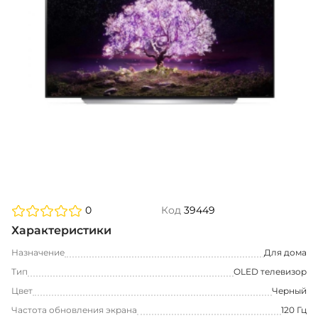
0
Код
39449
Характеристики
Назначение
Для дома
Тип
OLED телевизор
Цвет
Черный
Частота обновления экрана
120 Гц