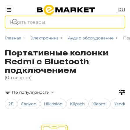
RU
Главная
Электроника
Аудио оборудование
По
Портативные колонки
Redmi с Bluetooth
подключением
(0 товаров)
По популярности
2E
Canyon
Hikvision
Klipsch
Xiaomi
Yandex