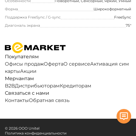
Особенности
Поворотный, Сенсорный, Яркий, Умный
Форма
Широкоформатный
Поддержка FreeSync / G-sync
FreeSync
Диагональ экрана
75"
Покупателям
Офисы продаж
Оферта
О сервисе
Активация сим
карты
Акции
Мерчантам
B2B
Дистрибьюторам
Кредиторам
Связаться с нами
Контакты
Обратная связь
© 2026 ООО Unitel
Политика конфиденциальности