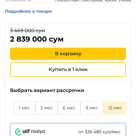
Особенности
Поворотный, Сенсорный, Яркий, Умный
Подробнее о товаре
3 469 000 сум
2 839 000 сум
В корзину
Купить в 1 клик
Выбрать вариант рассрочки
1 мес
3 мес
6 мес
9 мес
12 мес
1
от 326 485 сум/мес